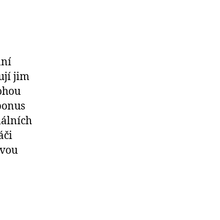
lní
jí jim
mohou
bonus
iálních
áči
svou