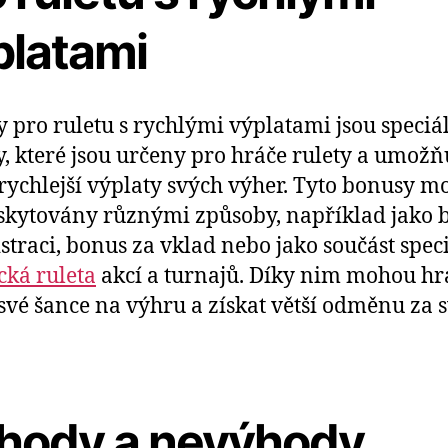
platami
 pro ruletu s rychlými výplatami jsou speciá
, které jsou určeny pro hráče rulety a umožňu
 rychlejší výplaty svých výher. Tyto bonusy 
skytovány různými způsoby, například jako 
istraci, bonus za vklad nebo jako součást spec
ká ruleta
akcí a turnajů. Díky nim mohou hr
 své šance na výhru a získat větší odměnu za 
hody a nevýhody