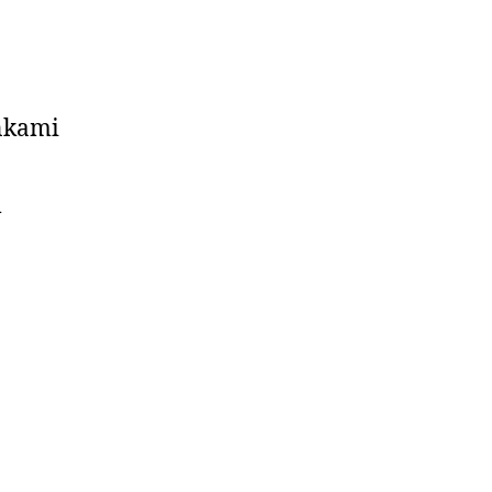
nkami
m