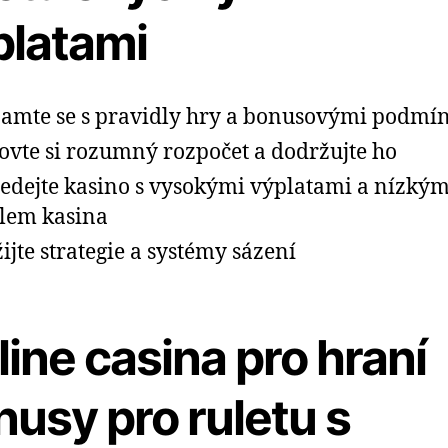
platami
amte se s pravidly hry a bonusovými podmí
ovte si rozumný rozpočet a dodržujte ho
edejte kasino s vysokými výplatami a nízký
lem kasina
ijte strategie a systémy sázení
ine casina pro hraní
usy pro ruletu s