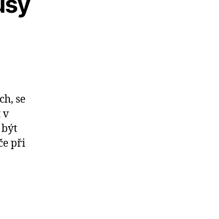
usy
ch, se
 v
 být
če při