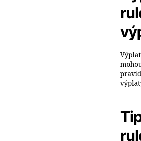
rul
vý
Výplat
mohou 
pravidl
výplat
Tip
rul