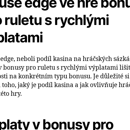
use edge ve hře bon
 ruletu s rychlými
platami
edge, neboli podíl kasina na hráčských sázká
 bonusy pro ruletu s rychlými výplatami lišit
osti na konkrétním typu bonusu. Je důležité si
toho, jaký je podíl kasina a jak ovlivňuje hrá
éto hry.
platy v bonusy pro