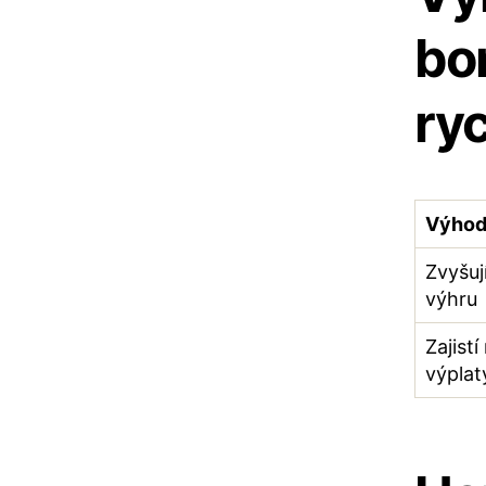
bo
ry
Výho
Zvyšuj
výhru
Zajistí
výplat