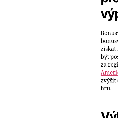
vý
Bonusy
bonusy
získat
být po
za reg
Americ
zvýšit
hru.
Vý