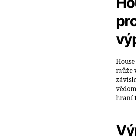
Ho
pro
vý
House 
může v
závisl
vědom 
hraní t
Vý