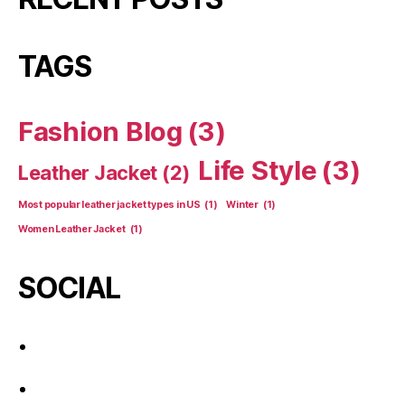
TAGS
Fashion Blog
(3)
Life Style
(3)
Leather Jacket
(2)
Most popular leather jacket types in US
(1)
Winter
(1)
Women Leather Jacket
(1)
SOCIAL