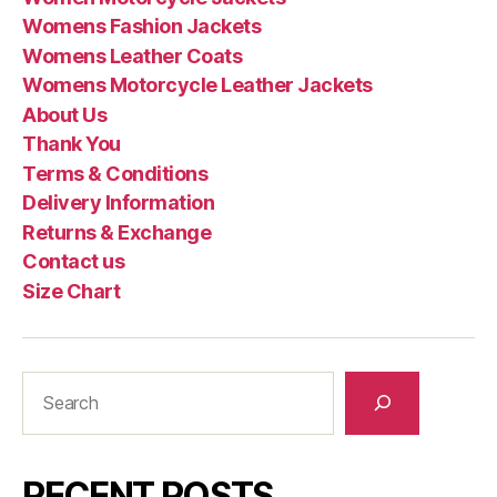
Womens Fashion Jackets
Womens Leather Coats
Womens Motorcycle Leather Jackets
About Us
Thank You
Terms & Conditions
Delivery Information
Returns & Exchange
Contact us
Size Chart
RECENT POSTS