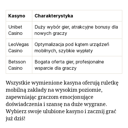
Kasyno
Charakterystyka
Unibet
Duży wybór gier, atrakcyjne bonusy dla
Casino
nowych graczy
LeoVegas
Optymalizacja pod kątem urządzeń
Casino
mobilnych, szybkie wypłaty
Betsson
Bogata oferta gier, profesjonalne
Casino
wsparcie dla graczy
Wszystkie wymienione kasyna oferują ruletkę
mobilną zakłady na wysokim poziomie,
zapewniając graczom emocjonujące
doświadczenia i szansę na duże wygrane.
Wybierz swoje ulubione kasyno i zacznij grać
już dziś!