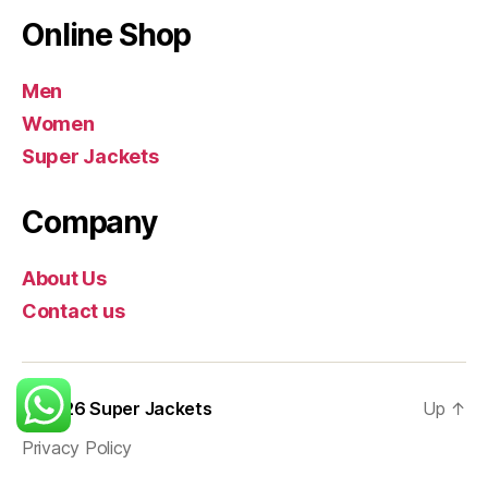
Online Shop
Men
Women
Super Jackets
Company
About Us
Contact us
© 2026
Super Jackets
Up
↑
Privacy Policy