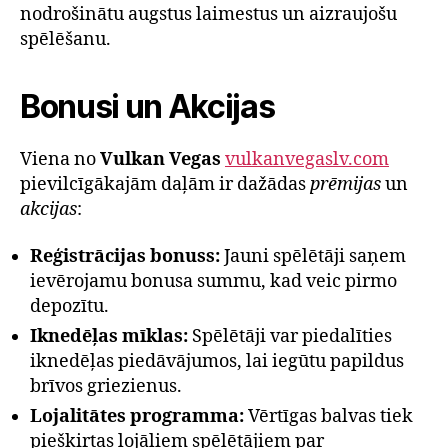
nodrošinātu augstus laimestus un aizraujošu
spēlēšanu.
Bonusi un Akcijas
Viena no
Vulkan Vegas
vulkanvegaslv.com
pievilcīgākajām daļām ir dažādas
prēmijas
un
akcijas
:
Reģistrācijas bonuss:
Jauni spēlētāji saņem
ievērojamu bonusa summu, kad veic pirmo
depozītu.
Iknedēļas mīklas:
Spēlētāji var piedalīties
iknedēļas piedāvājumos, lai iegūtu papildus
brīvos griezienus.
Lojalitātes programma:
Vērtīgas balvas tiek
piešķirtas lojāliem spēlētājiem par