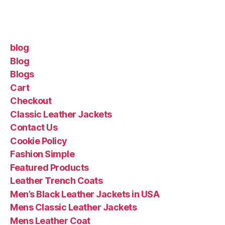
blog
Blog
Blogs
Cart
Checkout
Classic Leather Jackets
Contact Us
Cookie Policy
Fashion Simple
Featured Products
Leather Trench Coats
Men’s Black Leather Jackets in USA
Mens Classic Leather Jackets
Mens Leather Coat