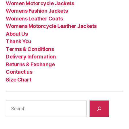
Women Motorcycle Jackets
Womens Fashion Jackets
Womens Leather Coats
Womens Motorcycle Leather Jackets
About Us
Thank You
Terms & Conditions
Delivery Information
Returns & Exchange
Contact us
Size Chart