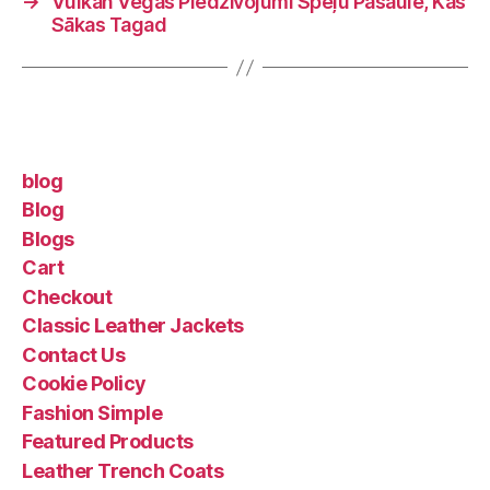
→
Vulkan Vegas Piedzīvojumi Spēļu Pasaule, Kas
Sākas Tagad
blog
Blog
Blogs
Cart
Checkout
Classic Leather Jackets
Contact Us
Cookie Policy
Fashion Simple
Featured Products
Leather Trench Coats