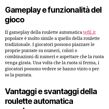
Gameplay e funzionalità del
gioco
Il gameplay della roulette automatica
tefil.it
popolare è molto simile a quello della roulette
tradizionale. I giocatori possono piazzare le
proprie puntate su numeri, colori o
combinazioni di numeri e aspettare che la ruota
venga girata. Una volta che la ruota si ferma, i
giocatori possono vedere se hanno vinto o per
so la puntata.
Vantaggi e svantaggi della
roulette automatica