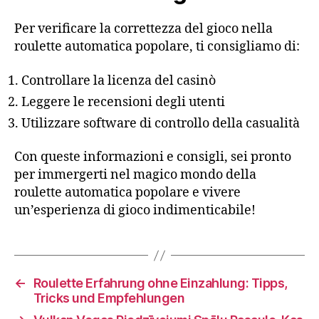
Per verificare la correttezza del gioco nella
roulette automatica popolare, ti consigliamo di:
Controllare la licenza del casinò
Leggere le recensioni degli utenti
Utilizzare software di controllo della casualità
Con queste informazioni e consigli, sei pronto
per immergerti nel magico mondo della
roulette automatica popolare e vivere
un’esperienza di gioco indimenticabile!
←
Roulette Erfahrung ohne Einzahlung: Tipps,
Tricks und Empfehlungen