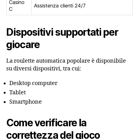
Casino
Assistenza clienti 24/7
C
Dispositivi supportati per
giocare
La roulette automatica popolare è disponibile
su diversi dispositivi, tra cui:
Desktop computer
Tablet
Smartphone
Come verificare la
correttezza del gioco