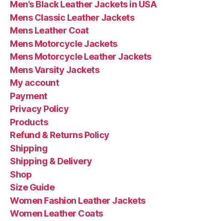
Men’s Black Leather Jackets in USA
Mens Classic Leather Jackets
Mens Leather Coat
Mens Motorcycle Jackets
Mens Motorcycle Leather Jackets
Mens Varsity Jackets
My account
Payment
Privacy Policy
Products
Refund & Returns Policy
Shipping
Shipping & Delivery
Shop
Size Guide
Women Fashion Leather Jackets
Women Leather Coats