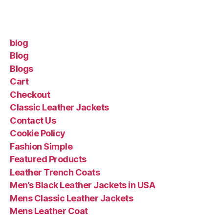
blog
Blog
Blogs
Cart
Checkout
Classic Leather Jackets
Contact Us
Cookie Policy
Fashion Simple
Featured Products
Leather Trench Coats
Men’s Black Leather Jackets in USA
Mens Classic Leather Jackets
Mens Leather Coat