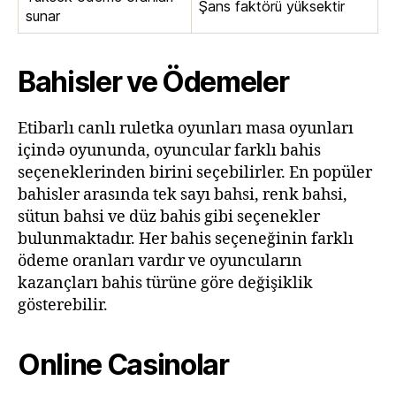
Şans faktörü yüksektir
sunar
Bahisler ve Ödemeler
Etibarlı canlı ruletka oyunları masa oyunları
içində oyununda, oyuncular farklı bahis
seçeneklerinden birini seçebilirler. En popüler
bahisler arasında tek sayı bahsi, renk bahsi,
sütun bahsi ve düz bahis gibi seçenekler
bulunmaktadır. Her bahis seçeneğinin farklı
ödeme oranları vardır ve oyuncuların
kazançları bahis türüne göre değişiklik
gösterebilir.
Online Casinolar