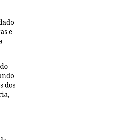
ndado
as e
a
ado
hando
s dos
ia,