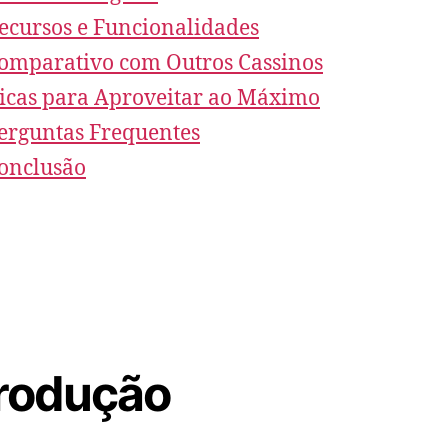
ecursos e Funcionalidades
omparativo com Outros Cassinos
icas para Aproveitar ao Máximo
erguntas Frequentes
onclusão
trodução