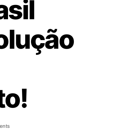
sil
olução
to!
ents