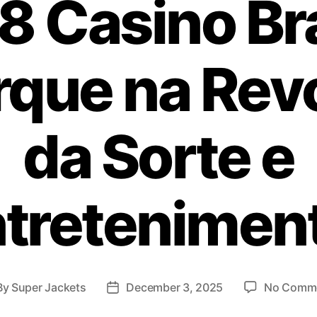
8 Casino Bra
que na Rev
da Sorte e
tretenimen
By
Super Jackets
December 3, 2025
No Comm