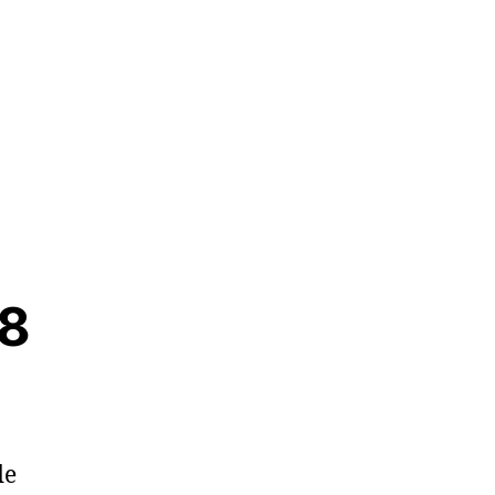
88
de