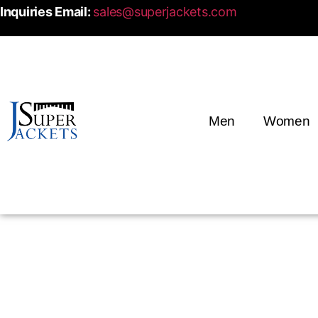
Inquiries Email:
sales@superjackets.com
Men
Women