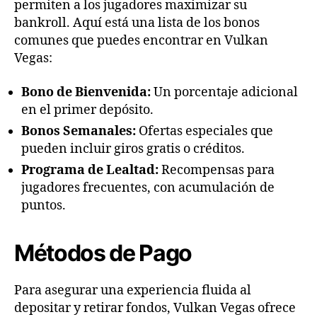
permiten a los jugadores maximizar su
bankroll. Aquí está una lista de los bonos
comunes que puedes encontrar en Vulkan
Vegas:
Bono de Bienvenida:
Un porcentaje adicional
en el primer depósito.
Bonos Semanales:
Ofertas especiales que
pueden incluir giros gratis o créditos.
Programa de Lealtad:
Recompensas para
jugadores frecuentes, con acumulación de
puntos.
Métodos de Pago
Para asegurar una experiencia fluida al
depositar y retirar fondos, Vulkan Vegas ofrece