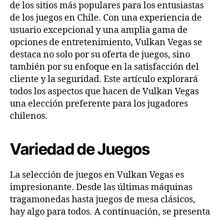
de los sitios más populares para los entusiastas
de los juegos en Chile. Con una experiencia de
usuario excepcional y una amplia gama de
opciones de entretenimiento, Vulkan Vegas se
destaca no solo por su oferta de juegos, sino
también por su enfoque en la satisfacción del
cliente y la seguridad. Este artículo explorará
todos los aspectos que hacen de Vulkan Vegas
una elección preferente para los jugadores
chilenos.
Variedad de Juegos
La selección de juegos en Vulkan Vegas es
impresionante. Desde las últimas máquinas
tragamonedas hasta juegos de mesa clásicos,
hay algo para todos. A continuación, se presenta