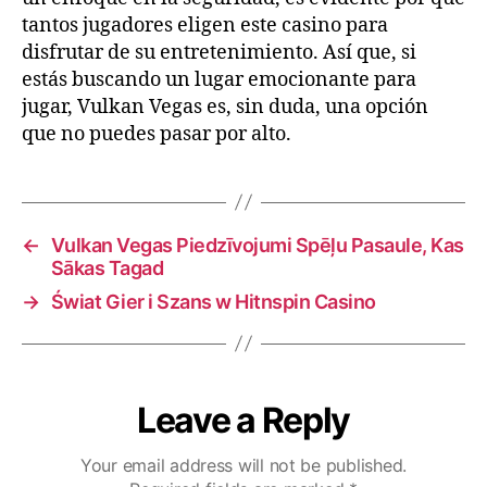
tantos jugadores eligen este casino para
disfrutar de su entretenimiento. Así que, si
estás buscando un lugar emocionante para
jugar, Vulkan Vegas es, sin duda, una opción
que no puedes pasar por alto.
←
Vulkan Vegas Piedzīvojumi Spēļu Pasaule, Kas
Sākas Tagad
→
Świat Gier i Szans w Hitnspin Casino
Leave a Reply
Your email address will not be published.