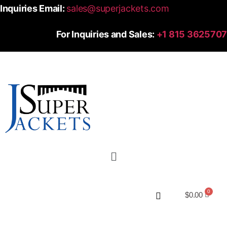
Inquiries Email:
sales@superjackets.com
For Inquiries and Sales:
+1 815 3625707
$
0.00